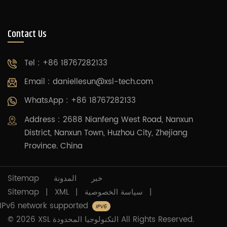
Contact Us
Tel : +86 18767282133
Email :
daniellesun@xsl-tech.com
WhatsApp : +86 18767282133
Address : 2688 Nianfeng West Road, Nanxun
District, Nanxun Town, Huzhou City, Zhejiang
Province. China
Sitemap
المدونة
خبر
Sitemap
|
XML
|
سياسة الخصوصية
|
IPv6 network supported
© 2026 XSL التكنولوجيا المحدودة All Rights Reserved.