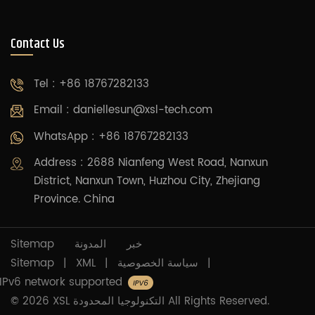
Contact Us
Tel : +86 18767282133
Email :
daniellesun@xsl-tech.com
WhatsApp : +86 18767282133
Address : 2688 Nianfeng West Road, Nanxun
District, Nanxun Town, Huzhou City, Zhejiang
Province. China
Sitemap
المدونة
خبر
Sitemap
|
XML
|
سياسة الخصوصية
|
IPv6 network supported
© 2026 XSL التكنولوجيا المحدودة All Rights Reserved.