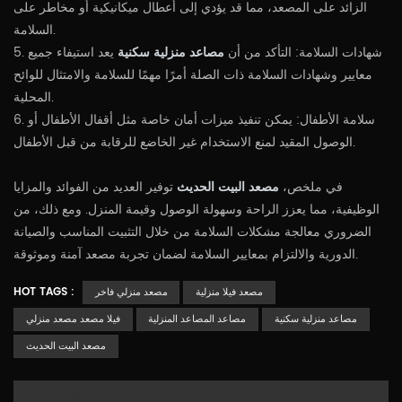
الزائد على المصعد، مما قد يؤدي إلى أعطال ميكانيكية أو مخاطر على
السلامة.
5. شهادات السلامة: التأكد من أن
مصاعد منزلية سكنية
يعد استيفاء جميع
معايير وشهادات السلامة ذات الصلة أمرًا مهمًا للسلامة والامتثال للوائح
المحلية.
6. سلامة الأطفال: يمكن تنفيذ ميزات أمان خاصة مثل أقفال الأطفال أو
الوصول المقيد لمنع الاستخدام غير الخاضع للرقابة من قبل الأطفال.
في ملخص،
مصعد البيت الحديث
توفير العديد من الفوائد والمزايا
الوظيفية، مما يعزز الراحة وسهولة الوصول وقيمة المنزل. ومع ذلك، من
الضروري معالجة مشكلات السلامة من خلال التثبيت المناسب والصيانة
الدورية والالتزام بمعايير السلامة لضمان تجربة مصعد آمنة وموثوقة.
HOT TAGS :
مصعد فيلا منزلية
مصعد منزلي فاخر
مصاعد منزلية سكنية
مصاعد المصاعد المنزلية
فيلا مصعد مصعد منزلي
مصعد البيت الحديث
PREVIOUS