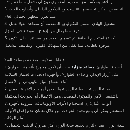
وتتلاءم بسلاسة مع التصميم المعماري دون أن تشغل مساحة زائدة.
3. التخصيص: يمكن تخصيصها لتتناسب مع الديكور الداخلي وأسلوب الفيلا،
مما يعزز المظهر الجمالي العام.
4. التشغيل الهادئ: تضمن التكنولوجيا المتقدمة أن مصاعد الفيلا تعمل
بهدوء، مما يقلل من إزعاج الضوضاء في المنزل.
5. كفاءة استخدام الطاقة: تم تصميم العديد من مصاعد الفلل لتكون
موفرة للطاقة، مما يقلل من استهلاك الكهرباء وتكاليف التشغيل.
قضايا السلامة المتعلقة بمصاعد الفيلا:
1. أنظمة الطوارئ:
مصاعد منزلية
يجب أن تكون مجهزة بأنظمة الطوارئ
مثل أزرار الإنذار، وإضاءة الطوارئ، وأجهزة الاتصالات لضمان السلامة
أثناء انقطاع التيار الكهربائي أو الأعطال.
2. الصيانة الدورية: الصيانة الدورية والفحص أمر بالغ الأهمية لضمان
التشغيل الآمن والموثوق للمصعد، ومنع الأعطال أو الحوادث المحتملة.
3. أبواب الأمان: إن استخدام الأبواب الأوتوماتيكية المزودة بأجهزة
استشعار يمكن أن يمنع وقوع الحوادث من خلال ضمان عدم إغلاق الأبواب
أمام الركاب.
4. سعة الوزن: يعد الالتزام بحدود سعة الوزن أمرًا ضروريًا لتجنب التحميل