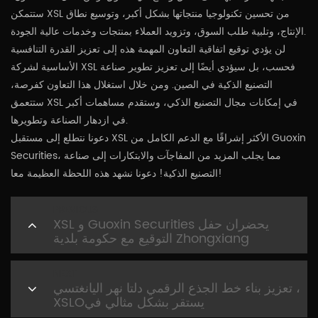
ستتمكن XSL من تحسين تكنولوجيا منتجاتها بشكل أكبر، وتوسيع نطاق
الإنتاج، وتلبية طلب السوق، وتزويد العملاء بمنتجات وخدمات عالية الجودة.
لن يؤدي توقيع اتفاقية التعاون المهمة هذه إلى تعزيز القدرة التنافسية
الأساسية لشركة XSL فحسب، بل سيؤدي أيضًا إلى تعزيز تطوير صناعة
التصنيع الذكية في الصين. ومن خلال استغلال هذا التعاون كفرصة،
ستتعمق XSL في إمكانات مجال التصنيع الذكي، وستقدم مساهمات أكبر
في ازدهار الصناعة وتطويرها.
دعونا نتطلع إلى مستقبل XSL الأكثر إشراقًا مع الدعم الكامل من Guoxin
Securities، مما يجلب المزيد من المفاجآت والابتكارات إلى صناعة
التصنيع الذكية! دعونا نشهد هذه اللحظة العظيمة معا!
PREVIOUS
XSL و Guoxin Securities يحضران حفل
التوقيع مع حكومة بلدية Zhongxiang
NEXT
تعزيز بناء خط الجذع الرقمي دلتا نهر اليانغتسي ،
XSLOيستقر بشكل مثالي في
DreamSmartLand