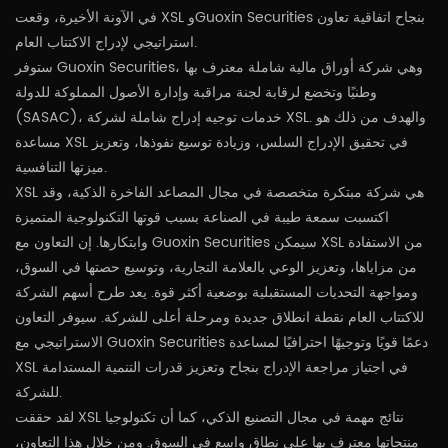
في الآونة الأخيرة، وقعت XSL وGuoxin Securities بنجاح اتفاقية تعاون
استراتيجي لإدراج الاكتتاب العام.
ستوفر Guoxin Securities، وهي شركة أوراق مالية شاملة معترف بها
وطنيًا وتخضع لرقابة لجنة مراقبة وإدارة الأصول المملوكة للدولة
(SASAC)، خدمات توجيه إدراج شاملة لشركة XSL. والهدف من ذلك هو
مساعدة XSL في تحقيق الإدراج السلس، وزيادة توسيع نفوذها، وتعزيز
ميزتها التنافسية.
XSL هي شركة مبتكرة متخصصة في مجال المصاعد الفاخرة الذكية، وقد
اكتسبت سمعة طيبة في الصناعة بسبب قوتها التكنولوجية المتميزة
وابتكارها. إن التعاون مع Guoxin Securities سيمكن XSL من الاستفادة
من مزاياها، وتعزيز الوعي بالعلامة التجارية، وتوسيع حصتها في السوق،
ومواجهة التحديات المستقبلية بوضعية أكثر قوة. يعد طرح أسهم الشركة
للاكتتاب العام نقطة انطلاق جديدة ومرحلة أعلى للشركة. سيوفر التعاون
الاستراتيجي مع Guoxin Securities دعمًا قويًا وتوجيهًا احترافيًا لمساعدة
XSL في اجتياز مراجعة الإدراج بنجاح وتعزيز قدرات التنمية المستدامة
للشركة.
لقد حققت XSL نتائج مهمة في مجال التصنيع الذكي، كما أن تكنولوجيا
منتجاتها معترف بها على نطاق واسع في السوق. ومن خلال هذا التعاون،