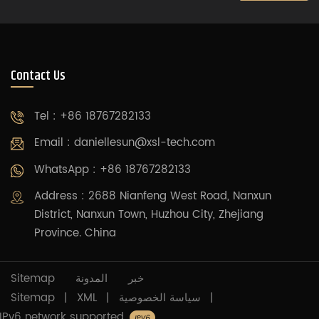
Contact Us
Tel : +86 18767282133
Email :
daniellesun@xsl-tech.com
WhatsApp : +86 18767282133
Address : 2688 Nianfeng West Road, Nanxun
District, Nanxun Town, Huzhou City, Zhejiang
Province. China
Sitemap
المدونة
خبر
Sitemap
|
XML
|
سياسة الخصوصية
|
IPv6 network supported