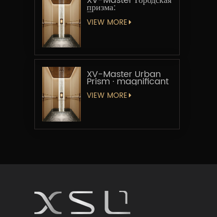
XV-Master Городская
призма:
Геометрическая
увертюра
VIEW MORE
XV-Master Urban
Prism · magnificant
VIEW MORE