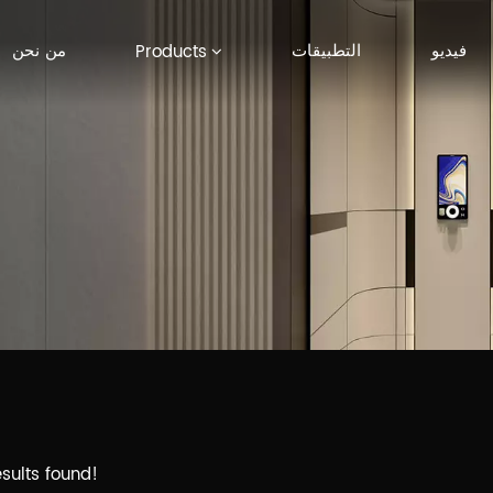
فيديو
التطبيقات
من نحن
Products
sults found!