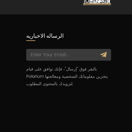
الرساله الاخباريه
بالنقر فوق "إرسال"، فإنك توافق على قيام
م
Polarium بتخزين معلوماتك الشخصية ومعالجتها
لتزويدك بالمحتوى المطلوب.