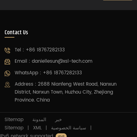
Contact Us
Tel : +86 18767282133
Email :
daniellesun@xsl-tech.com
WhatsApp : +86 18767282133
Address : 2688 Nianfeng West Road, Nanxun
District, Nanxun Town, Huzhou City, Zhejiang
Province. China
Sitemap
المدونة
خبر
Sitemap
|
XML
|
سياسة الخصوصية
|
IPv6 network supported