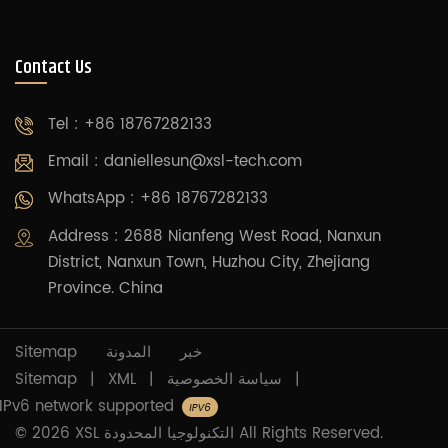
Contact Us
Tel : +86 18767282133
Email :
daniellesun@xsl-tech.com
WhatsApp : +86 18767282133
Address : 2688 Nianfeng West Road, Nanxun
District, Nanxun Town, Huzhou City, Zhejiang
Province. China
Sitemap
المدونة
خبر
Sitemap
|
XML
|
سياسة الخصوصية
|
IPv6 network supported
© 2026 XSL التكنولوجيا المحدودة All Rights Reserved.