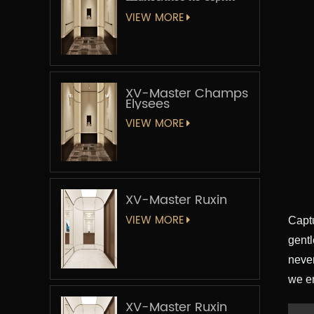
«Мастер-лифт»
VIEW MORE
XV-Master Champs
Elysees
VIEW MORE
XV-Master Ruxin
VIEW MORE
Captu
gentl
never
we em
XV-Master Ruxin