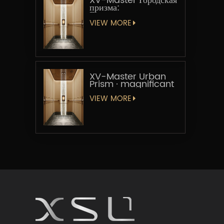
XV-Master Городская
призма:
Геометрическая
увертюра
VIEW MORE
XV-Master Urban
Prism · magnificant
VIEW MORE