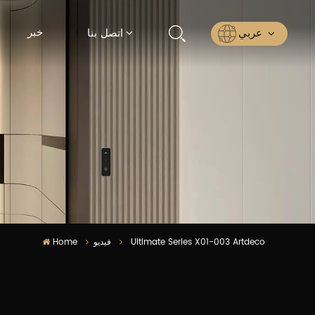
خبر
عربي
اتصل بنا
English
Русский
Español
عربي
ไทย
Home
فيديو
Ultimate Series X01-003 Artdeco