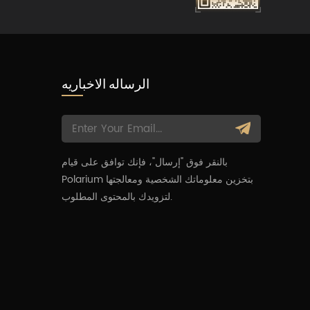
الرساله الاخباريه
بالنقر فوق "إرسال"، فإنك توافق على قيام
م
Polarium بتخزين معلوماتك الشخصية ومعالجتها
لتزويدك بالمحتوى المطلوب.