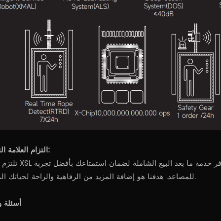
التزام العلامة التجارية:
تلتزم شركة XSL دائمًا بمبدأ "الجودة أولاً، السعي وراء التميز"
للمصاعد. هدفنا هو إضافة المزيد من الرفاهية والراحة لحياتك المنزلية.
أسئلة و