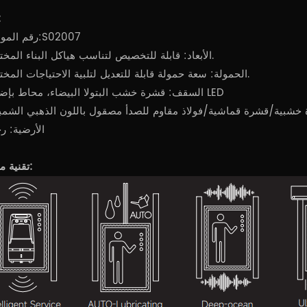
تحد
رقم الموديل:S02007
الأبعاد: قابلة للتخصيص لتناسب هياكل البناء المختلفة.
الحمولة: سعة حمولة قابلة للتعديل لتلبية الاحتياجات المختلفة.
السقف: قشرة خشب البتولا البيضاء، محاط بإضاءة LED
 خشبية/قشرة قماشية/فولاذ مقاوم للصدأ مصقول باللون الذهبي الشمبان
الأرضية: ر
تقنية متقدمة: