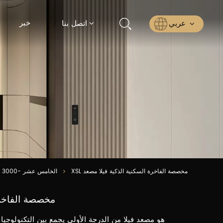
خبر
عربي
اتصل بنا
English
Русский
Español
عربي
ไทย
XSL مخصصة الفاخرة السكنية الذكية فيلا مصعد
الخامس عشر -3000
XSL مخصصة الفاخ