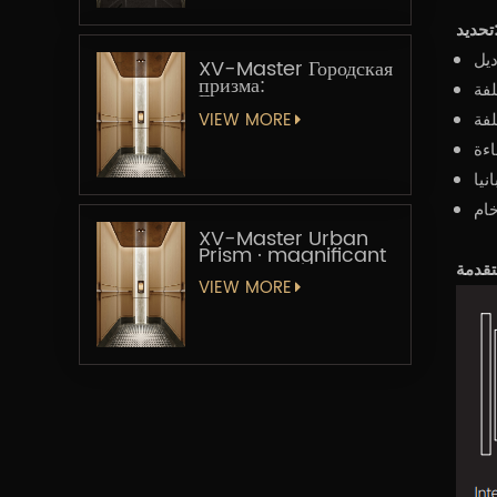
يد:
XV-Master Городская
призма:
Геометрическая
увертюра
VIEW MORE
يا
خام
XV-Master Urban
Prism · magnificant
VIEW MORE