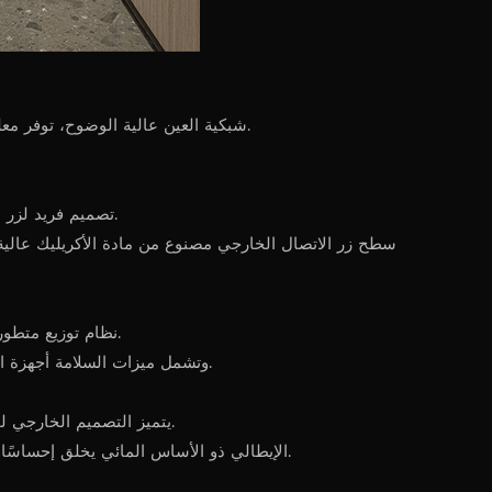
شاشة LCD شبكية العين عالية الوضوح، توفر معلومات في الوقت الفعلي عن الأرضيات والوقت والطقس.
تصميم فريد لزر الاتصال الخارجي، مما يسمح باستدعاء المصعد بسهولة بلمسة بسيطة.
سطح زر الاتصال الخارجي مصنوع من مادة الأكريليك عالية 
نظام توزيع متطور للمصاعد يعمل على تحسين الكفاءة التشغيلية وتقليل أوقات الانتظار.
وتشمل ميزات السلامة أجهزة الحماية وشاشات العرض الرقمية، مما يضمن السلامة الشاملة للركاب.
يتميز التصميم الخارجي لمصعد الفيلا بعناصر التصميم الأصلية التي تمزج بين الفن والتكنولوجيا.
براعة رائعة، وألواح موجة منحنية مصقولة يدويًا، وطلاء Lenora الإيطالي ذو الأساس المائي يخلق إحساسًا فاخرًا.