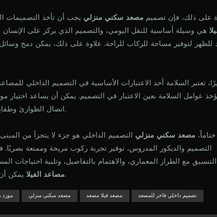
ة على ذلك، فإن تصميم
مصعد سكني منزلي
يجب أن تأخذ التصميمات الدا
يلا
هي وسيلة أساسية للنقل اليومي، والتصميم الذي يركز على الإنسان 
 للظهر لتوفير مساحة للركاب للراحة. علاوة على ذلك، يمكن دمج وسائل
رًا، تعتبر السلامة أحد الاعتبارات الأساسية في التصميم الداخلي للمصاع
ؤخذ عوامل السلامة بعين الاعتبار في التصميم. يمكن أن يساعد اختيار موا
اتصال الطوارئ وطفايات الحريق في معالجة المخاوف المحتملة المتعلقة بالسلامة.
ختاماً،
مصعد سكني منزلي
التصميم الداخلي هو جزء لا يتجزأ من المبنى
التصميم والديكور المدروس، توفير تجربة ركوب مريحة وممتعة بصريًا. 
التنسيق مع الطراز المعماري، والاهتمام بالتفاصيل، وتلبية احتياجات الم
يمكن أن تصبح إضافة رائعة للمبنى، مما يعزز نوعية الحياة بشكل عام.
مصاعد الفيلا
تصميم داخلي فاخر للمصعد
مصعد فيلا مصعد
مصعد سكني منزلي
مورد م