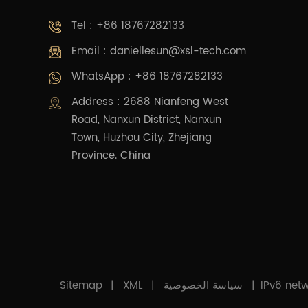
Tel : +86 18767282133
Email :
daniellesun@xsl-tech.com
WhatsApp : +86 18767282133
Address : 2688 Nianfeng West
Road, Nanxun District, Nanxun
Town, Huzhou City, Zhejiang
Province. China
IPv6 net
|
سياسة الخصوصية
|
XML
|
Sitemap