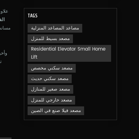
علاو
TAGS
الف
مصاعد المصاعد المنزلية
مساند
مصعد بسيط للمنزل
Residential Elevator Small Home
وأخي
Lift
ت
مصعد سكني مخصص
مصعد سكني حديث
مصعد صغير للمنازل
مصعد خارجي للمنزل
مصعد فيلا صنع في الصين