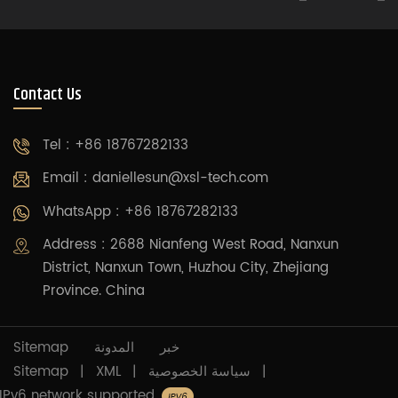
Contact Us
Tel : +86 18767282133
Email :
daniellesun@xsl-tech.com
WhatsApp : +86 18767282133
Address : 2688 Nianfeng West Road, Nanxun
District, Nanxun Town, Huzhou City, Zhejiang
Province. China
Sitemap
المدونة
خبر
Sitemap
|
XML
|
سياسة الخصوصية
|
IPv6 network supported