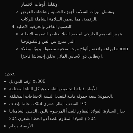
وتقليل أوقات الانتظار.
وتشمل ميزات السلامة أجهزة الحماية وشاشات العرض
الرقمية، مما يضمن السلامة الشاملة للركاب.
التصميم الفاخر والحرفية الأصلية:
يتميز التصميم الخارجي لمصعد الفيلا بعناصر التصميم الأصلية
التي تمزج بين الفن والتكنولوجيا.
براعة رائعة، وألواح موجة منحنية مصقولة يدويًا، وطلاء Lenora
الإيطالي ذو الأساس المائي يخلق إحساسًا فاخرًا.
تحديد:
رقم الموديل: XE005
الأبعاد: قابلة للتخصيص لتناسب هياكل البناء المختلفة.
الحمولة: سعة حمولة قابلة للتعديل لتلبية الاحتياجات المختلفة.
السقف: إطار شعري 304، محاط بإضاءة LED
جدار السيارة: الفولاذ المقاوم للصدأ المرسوم باللون الذهبي الشامبانيا
304 / الفولاذ المقاوم للصدأ ذو الخط الشعري 304
الأرضية: رخام