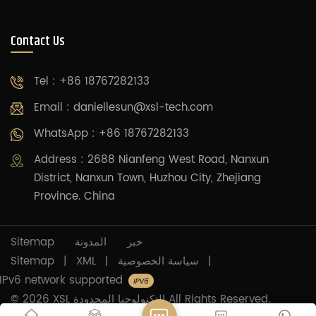
Contact Us
Tel : +86 18767282133
Email :
daniellesun@xsl-tech.com
WhatsApp : +86 18767282133
Address : 2688 Nianfeng West Road, Nanxun
District, Nanxun Town, Huzhou City, Zhejiang
Province. China
خبر
المدونة
Sitemap
|
سياسة الخصوصية
|
XML
|
Sitemap
IPv6 network supported
© 2026 XSL التكنولوجيا المحدودة All Rights Reserved.