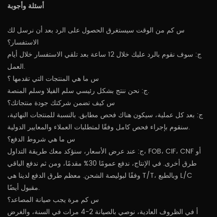
أسئلة وأجوبة
س كم من الوقت سيستغرق الحصول على الرد بعد أن نرسل لك
الاستفسار؟
ج: سوف نقوم بالرد عليك خلال 12 ساعة بعد تلقي الاستفسار خلال أيام
العمل.
س ما هي المنتجات التي تقدمها ؟
ج: نحن ننتج بشكل رئيسي سلم الفيلا وسلم المنصة.
س كيف تضمن شركتك جودة منتجاتك؟
ج: بعد كل عملية، سيكون هناك فحص مطابق. بالنسبة للمنتجات النهائية،
سنقوم بإجراء فحص كامل وفقًا لمتطلبات العملاء والمعايير الدولية.
س ما هي شروط الدفع؟
ج: عند عرض الأسعار، سنؤكد معك طريقة التداول، FOB، CIF، CNF أو
طرق أخرى. في الإنتاج، ندفع عمومًا 30% مقدمًا، ومن ثم ندفع الباقي
وفقًا لبوليصة الشحن. معظم طرق الدفع لدينا هي T/T، وبالطبع L/C
مقبول أيضًا.
س كم مرة يجب صيانة المصاعد؟
أ في الظروف العادية، نوصي بالصيانة 2-4 مرات في السنة، والغرض