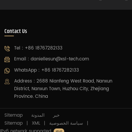
Contact Us
Tel : +86 18767282133
Email :
daniellesun@xsl-tech.com
WhatsApp : +86 18767282133
Address : 2688 Nianfeng West Road, Nanxun
District, Nanxun Town, Huzhou City, Zhejiang
Province. China
Sitemap
المدونة
خبر
Sitemap
|
XML
|
سياسة الخصوصية
|
IPv6 network supported