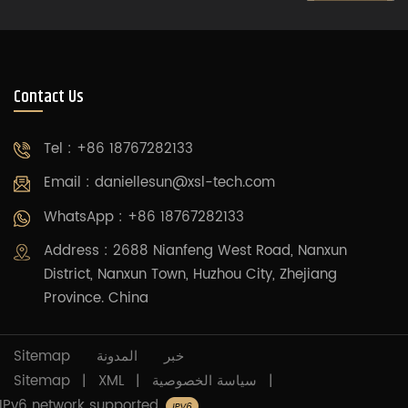
Contact Us
Tel : +86 18767282133
Email :
daniellesun@xsl-tech.com
WhatsApp : +86 18767282133
Address : 2688 Nianfeng West Road, Nanxun
District, Nanxun Town, Huzhou City, Zhejiang
Province. China
Sitemap
المدونة
خبر
Sitemap
|
XML
|
سياسة الخصوصية
|
IPv6 network supported