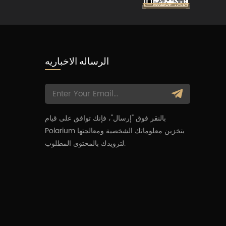
الرساله الاخباريه
بالنقر فوق "إرسال"، فإنك توافق على قيام
م
Polarium بتخزين معلوماتك الشخصية ومعالجتها
لتزويدك بالمحتوى المطلوب.