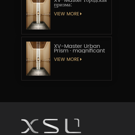
XV-Master Городская
призма:
Геометрическая
увертюра
VIEW MORE
XV-Master Urban
Prism · magnificant
VIEW MORE