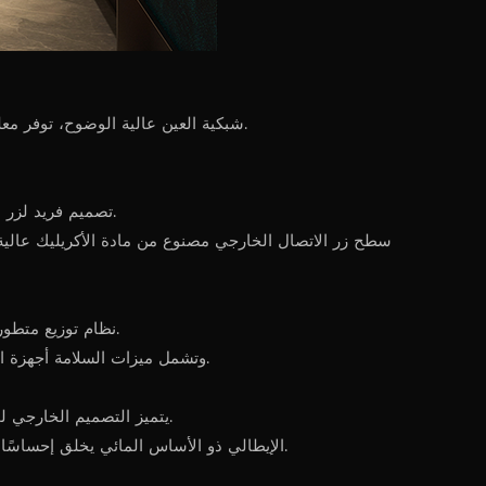
شاشة LCD شبكية العين عالية الوضوح، توفر معلومات في الوقت الفعلي عن الأرضيات والوقت والطقس.
تصميم فريد لزر الاتصال الخارجي، مما يسمح باستدعاء المصعد بسهولة بلمسة بسيطة.
سطح زر الاتصال الخارجي مصنوع من مادة الأكريليك عالية 
نظام توزيع متطور للمصاعد يعمل على تحسين الكفاءة التشغيلية وتقليل أوقات الانتظار.
وتشمل ميزات السلامة أجهزة الحماية وشاشات العرض الرقمية، مما يضمن السلامة الشاملة للركاب.
يتميز التصميم الخارجي لمصعد الفيلا بعناصر التصميم الأصلية التي تمزج بين الفن والتكنولوجيا.
براعة رائعة، وألواح موجة منحنية مصقولة يدويًا، وطلاء Lenora الإيطالي ذو الأساس المائي يخلق إحساسًا فاخرًا.