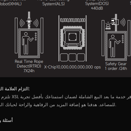
التزام العلامة التجارية:
تلتزم شركة XSL دائمًا بمبدأ "الجودة أولاً، السعي وراء التميز"
للمصاعد. هدفنا هو إضافة المزيد من الرفاهية والراحة لحياتك المنزلية.
أسئلة و