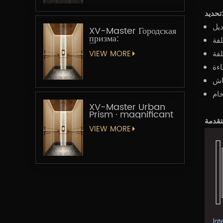
يد:
XV-Master Городская
призма:
Геометрическая
увертюра
VIEW MORE
ماش
خام
XV-Master Urban
Prism · magnificant
VIEW MORE