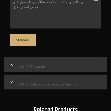
SUBMIT
PREVIOUS
X01-007 Фуюao
NEXT
X01-006 Бездонное Звёздное Сияние
Related Products