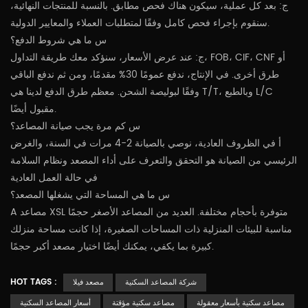
ج: بعد كل عملية، سيكون هناك فحص مطابق. بالنسبة للمنتجات النهائية،
سنقوم بإجراء فحص كامل وفقًا لمتطلبات العملاء والمعايير الدولية.
س ما هي شروط الدفع؟
ج: عند عرض الأسعار، سنؤكد معك طريقة التداول، FOB، CIF، CNF أو
طرق أخرى. في الإنتاج، ندفع عمومًا 30% مقدمًا، ومن ثم ندفع الباقي
وفقًا لبوليصة الشحن. معظم طرق الدفع لدينا هي T/T، وبالطبع L/C
مقبول أيضًا.
س كم مرة يجب صيانة المصاعد؟
أ في الظروف العادية، نوصي بالصيانة 2-4 مرات في السنة، والغرض
الرئيسي من الصيانة هو التحقق والتعرف على أداء المصعد ونظام السلامة
في حالة العمل العادية
س ما هي المساحة التي يشغلها المصعد؟
مصاعد XSL متوفرة بأحجام مختلفة. العديد من المصاعد الأصغر حجمًا
A
مناسبة للبيئات المنزلية ذات المساحات الصغيرة، إذا كانت مساحة منزلك
كبيرة بما يكفي، يمكنك أيضًا اختيار مصعد أكبر حجمًا.
HOT TAGS :
شركة المصاعد السكنية
مصعد فيلا
مصاعد سكنية بأسعار معقولة
مصاعد سكنية مؤقتة
أسعار المصاعد السكنية