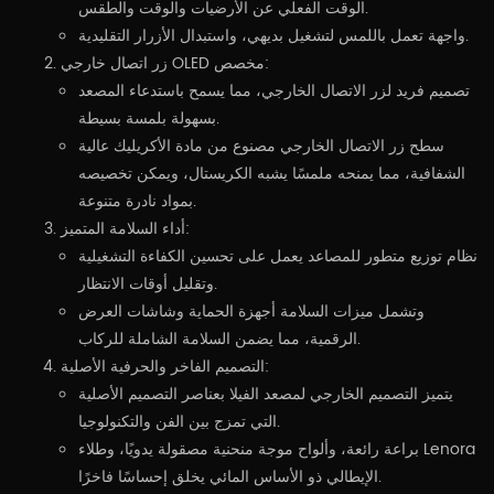
الوقت الفعلي عن الأرضيات والوقت والطقس.
واجهة تعمل باللمس لتشغيل بديهي، واستبدال الأزرار التقليدية.
زر اتصال خارجي OLED مخصص:
تصميم فريد لزر الاتصال الخارجي، مما يسمح باستدعاء المصعد
بسهولة بلمسة بسيطة.
سطح زر الاتصال الخارجي مصنوع من مادة الأكريليك عالية
الشفافية، مما يمنحه ملمسًا يشبه الكريستال، ويمكن تخصيصه
بمواد نادرة متنوعة.
أداء السلامة المتميز:
نظام توزيع متطور للمصاعد يعمل على تحسين الكفاءة التشغيلية
وتقليل أوقات الانتظار.
وتشمل ميزات السلامة أجهزة الحماية وشاشات العرض
الرقمية، مما يضمن السلامة الشاملة للركاب.
التصميم الفاخر والحرفية الأصلية:
يتميز التصميم الخارجي لمصعد الفيلا بعناصر التصميم الأصلية
التي تمزج بين الفن والتكنولوجيا.
براعة رائعة، وألواح موجة منحنية مصقولة يدويًا، وطلاء Lenora
الإيطالي ذو الأساس المائي يخلق إحساسًا فاخرًا.