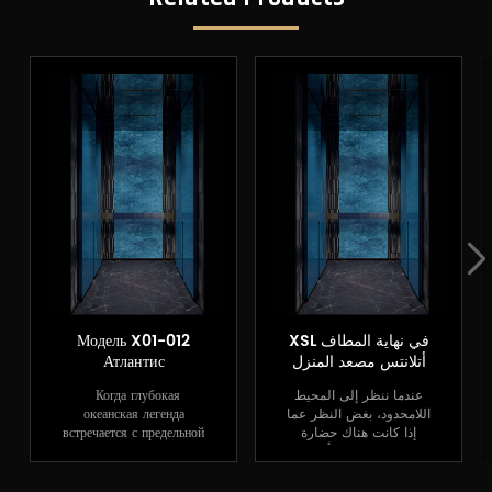
XSL في نهاية المطاف
Модель X01-012
أتلانتس مصعد المنزل
Атлантис
عندما ننظر إلى المحيط
Когда глубокая
اللامحدود، بغض النظر عما
океанская легенда
إذا كانت هناك حضارة
встречается с предельной
قديمة غامضة مخبأة تحت
холодностью
البحر الأزرق العميق
современной индустрии,
الهادئ، فإننا لا نزال في
рождается этот