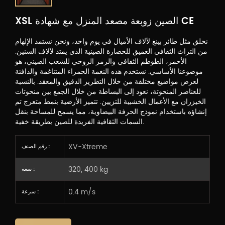
XSL الصين زوبعة مصعد المنزل مع شهادة CE
نحلق مثل طائر بينغ لآلاف الأميال في يوم واحد، ونحن نستمد الإلهام
من التراث الثقافي العميق للحضارة الصينية الذي يمتد لآلاف السنين.
الأحمر، الطوطم الثقافي والرمز الروحي للشعب الصيني، هو
موضوعنا الأساسي. نستخدم هذه النغمة الحمراء المتناغمة والدافئة
لعرض مواضيع مختلفة من خلال التطريز الدقيق والمعقد. بالنسبة
للعناصر المنحوتة، نعود إلى البساطة من خلال الجمع بين منحوتات
الخيزران مع الأعمال الخشبية للتزيين. تتميز الأرضية بنمط متعرج تم
إنشاؤه باستخدام نموذج الحرفة البيضاوية، مما يسمح للمساحة بنقل
السمات الثقافية الفريدة للصين بطريقة خفية.
XV-Xtreme
رقم الصنف :
320, 400 kg
سعة :
0.4 m/s
سرعة :